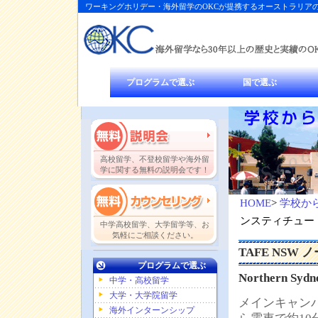
ワーキングホリデー・海外留学のOKCが提携するオーストラリアの
プログラムで選ぶ
国で選ぶ
高校留学、不登校留学や海外留
学に関する無料の説明会です！
HOME
>
学校か
ンスティチュー
中学高校留学、大学留学等、お
気軽にご相談ください。
TAFE NSW
プログラムで選ぶ
Northern Sydne
中学・高校留学
大学・大学院留学
メインキャン
海外インターンシップ