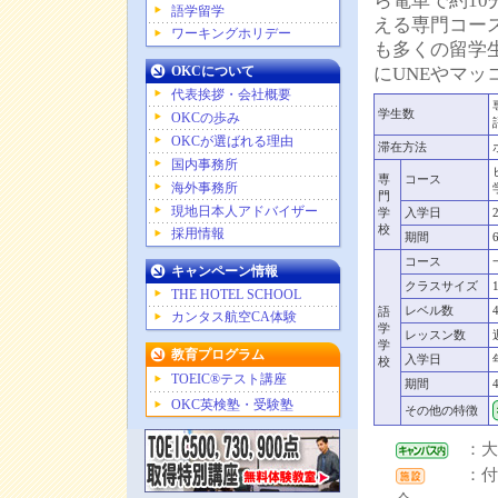
ら電車で約10
語学留学
える専門コース
ワーキングホリデー
も多くの留学
OKCについて
にUNEやマ
代表挨拶・会社概要
学生数
OKCの歩み
OKCが選ばれる理由
滞在方法
国内事務所
専
コース
海外事務所
門
現地日本人アドバイザー
学
入学日
校
採用情報
期間
コース
キャンペーン情報
クラスサイズ
THE HOTEL SCHOOL
レベル数
語
カンタス航空CA体験
学
レッスン数
学
教育プログラム
入学日
校
TOEIC®テスト講座
期間
OKC英検塾・受験塾
その他の特徴
：大
：付