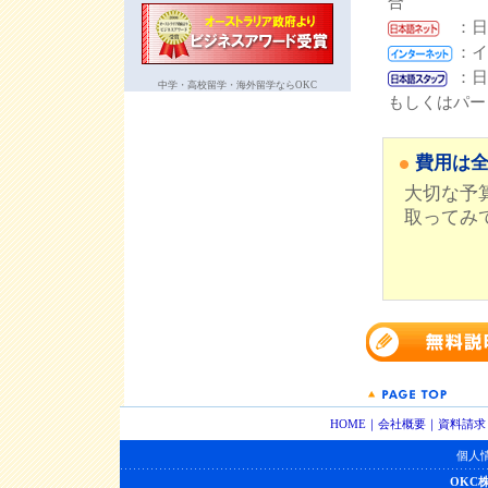
合
：日
：イ
：日
中学・高校留学・海外留学ならOKC
もしくはパー
費用は
大切な予
取ってみ
HOME
｜
会社概要
｜
資料請求
個人
OKC