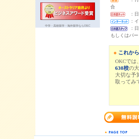
合
：日
：イ
中学・高校留学・海外留学ならOKC
：日
もしくはパー
これか
OKCで
630校
の
大切な予
取ってみ