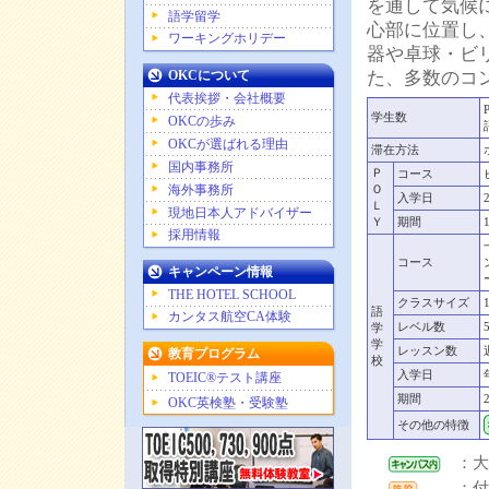
を通して気候に
語学留学
心部に位置し
ワーキングホリデー
器や卓球・ビ
OKCについて
た、多数のコ
代表挨拶・会社概要
学生数
OKCの歩み
OKCが選ばれる理由
滞在方法
国内事務所
Ｐ
コース
海外事務所
Ｏ
入学日
Ｌ
現地日本人アドバイザー
Ｙ
期間
採用情報
コース
キャンペーン情報
THE HOTEL SCHOOL
クラスサイズ
語
カンタス航空CA体験
レベル数
学
学
レッスン数
教育プログラム
校
入学日
TOEIC®テスト講座
期間
OKC英検塾・受験塾
その他の特徴
：大
：付