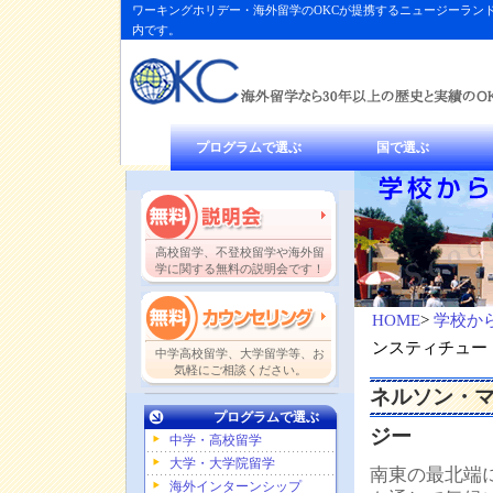
ワーキングホリデー・海外留学のOKCが提携するニュージーラン
内です。
プログラムで選ぶ
国で選ぶ
高校留学、不登校留学や海外留
学に関する無料の説明会です！
HOME
>
学校か
ンスティチュー
中学高校留学、大学留学等、お
気軽にご相談ください。
ネルソン・
プログラムで選ぶ
ジー
中学・高校留学
大学・大学院留学
南東の最北端
海外インターンシップ