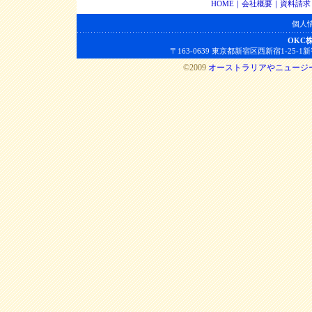
HOME
｜
会社概要
｜
資料請求
個人
OKC
〒163-0639 東京都新宿区西新宿1-25-1新宿セン
©2009
オーストラリアやニュージ