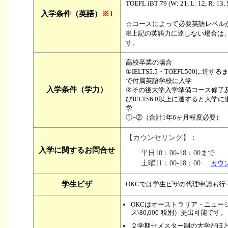
TOEFL iBT 79 (W: 21, L: 12, R: 13, 
入学条件（英語）
※1
☆コースによって必要英語レベル
※上記の英語力に達しない場合は
す。
高校卒業の場合
①IELTS5.5・TOEFL500に達する
で付属英語学校に入学
入学条件（学力）
②その後大学入学準備コース修了
びIELTS6.0以上に達すると大学に
学
①+②（合計1年6ヶ月程度必要）
【カウンセリング】：
入学に関するお問合せ
平日10：00-18：00まで
土曜11：00-18：00
カウ
学生ビザ
OKCでは学生ビザの代理申請も行って
OKCはオーストラリア・ニュー
ス\80,000-税別）提出可能です
２学期セメスター制の大学がほ