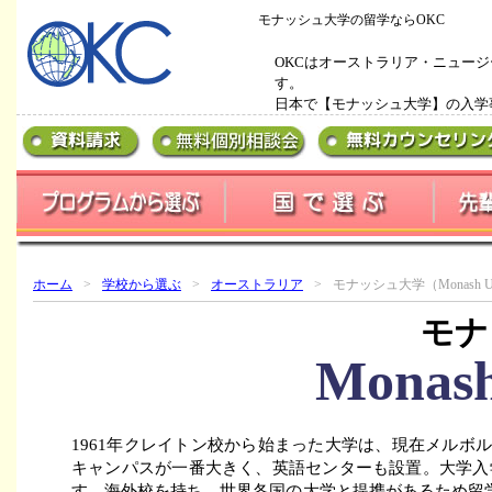
モナッシュ大学の留学ならOKC
OKCはオーストラリア・ニュージ
す。
日本で【モナッシュ大学】の入学
ホーム
>
学校から選ぶ
>
オーストラリア
>
モナッシュ大学（Monash Uni
モナ
Monash
1961年クレイトン校から始まった大学は、現在メルボ
キャンパスが一番大きく、英語センターも設置。大学入
す。海外校を持ち、世界各国の大学と提携があるため留