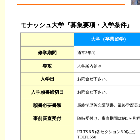
モナッシュ大学『募集要項・入学条件』
大学（卒業留学）
修学期間
通常3年間
専攻
大学案内参照
入学日
お問合せ下さい。
入学願書締切日
お問合せ下さい。
願書必要書類
最終学歴英文証明書、最終学歴英
事前審査受付
随時受付け。審査期間は約1ヶ月
IELTS 6.5 (各セクション6.0以上)
TOEFL550