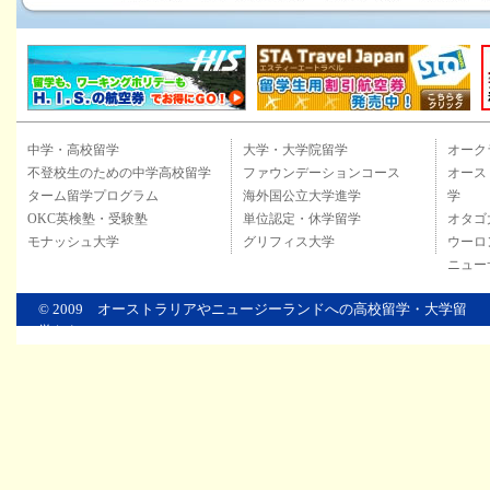
中学・高校留学
大学・大学院留学
オーク
不登校生のための中学高校留学
ファウンデーションコース
オース
ターム留学プログラム
海外国公立大学進学
学
OKC英検塾・受験塾
単位認定・休学留学
オタゴ
モナッシュ大学
グリフィス大学
ウーロ
ニュー
© 2009
オーストラリアやニュージーランドへの高校留学・大学留
学ならOKC
Co., Ltd.