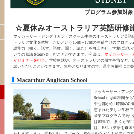
プログラム参加対象：
☆夏休みオーストラリア英語研修
マッカーサー・アングリカン・スクール主催のオーストラリア英語
トラリア文化を体験したいという15歳～17歳の生徒向けのプログ
語能力（書く、話す、語彙、聞く、読む）を向上させ、学校に近い
いての知識を深め楽しむことができます。今回は、
マッカーサー・
がセミナーを担当
。学校生活や、オーストラリアの留学事情など、
談いただくことができます。無料となりますので、是非お気軽にご参
Macarthur Anglican School
マッカーサー・アングリカン
School）は幼稚園か
中心部から1時間の距
恵まれた美しい学校で
音楽プログラムで高い
は85%で、多くが第
は、ESL（英語を母
われます。また、課外活動、スポーツ、奉仕活動なども大変盛んです