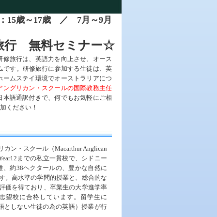
15歳～17歳 ／ 7月～9月
旅行 無料セミナー☆
研修旅行は、英語力を向上させ、オース
ラムです。研修旅行に参加する生徒は、英
ホームステイ環境でオーストラリアにつ
アングリカン・スクールの国際教務主任
日本語通訳付きで、何でもお気軽にご相
加ください！
・スクール（Macarthur Anglican
らYear12までの私立一貫校で、シドニー
離、約38ヘクタールの、豊かな自然に
す。高水準の学問的授業と、総合的な
評価を得ており、卒業生の大学進学率
1志望校に合格しています。留学生に
国語としない生徒の為の英語）授業が行
。