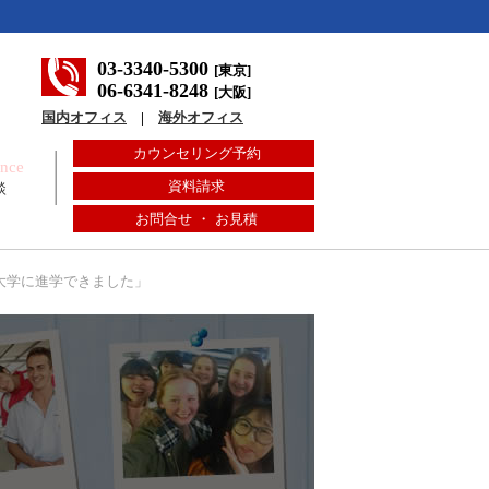
03-3340-5300
[東京]
06-6341-8248
[大阪]
国内オフィス
|
海外オフィス
カウンセリング予約
ence
資料請求
談
お問合せ ・ お見積
大学に進学できました」