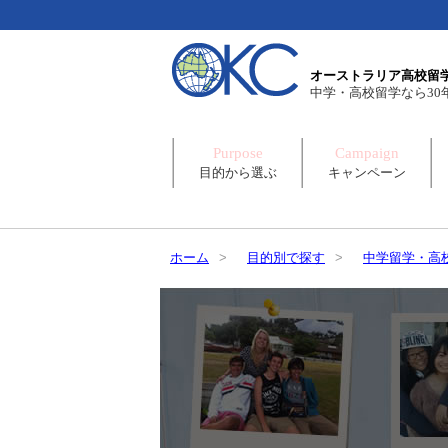
オーストラリア高校留学
中学・高校留学なら30
Purpose
Campaign
目的から選ぶ
キャンペーン
ホーム
>
目的別で探す
>
中学留学・高