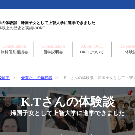
の体験談 | 帰国子女として上智大学に進学できました |
年以上の歴史と実績のOKC
Consultation
Consultation
About OKC
Experi
無料個別相談会
留学説明会
OKCについて
体験
校留学
>
先輩たちの体験談
>
K.Tさんの体験談「帰国子女として上智
K.Tさんの体験談
帰国子女として上智大学に進学できました