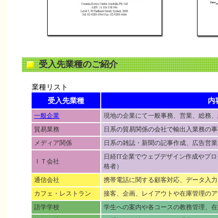
受入先業種のご紹介
業種リスト
受入先業種
内
一般企業
現地の企業にて一般事務、営業、総務、
貿易業務
日系の貿易関係の会社で輸出入業務の事
メディア関係
日系の雑誌・新聞の記事作成、広告営業
日経IT企業でウェブデザイン作成やプ
ＩＴ会社
格者）
通信会社
携帯電話に関する顧客対応、データ入力
カフェ・レストラン
接客、企画、レイアウトや在庫管理のア
語学学校
学生への案内や各コースの教務管理、在