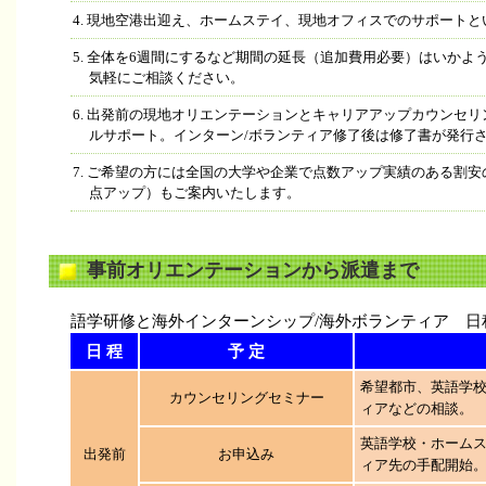
4. 現地空港出迎え、ホームステイ、現地オフィスでのサポート
5. 全体を6週間にするなど期間の延長（追加費用必要）はいか
気軽にご相談ください。
6. 出発前の現地オリエンテーションとキャリアアップカウンセ
ルサポート。インターン/ボランティア修了後は修了書が発行
7. ご希望の方には全国の大学や企業で点数アップ実績のある割安のTO
点アップ）もご案内いたします。
事前オリエンテーションから派遣まで
語学研修と海外インターンシップ/海外ボランティア 日
日 程
予 定
希望都市、英語学
カウンセリングセミナー
ィアなどの相談。
英語学校・ホーム
出発前
お申込み
ィア先の手配開始