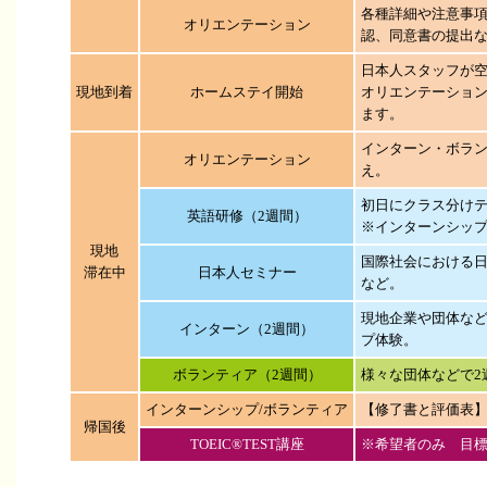
各種詳細や注意事
オリエンテーション
認、同意書の提出
日本人スタッフが
現地到着
ホームステイ開始
オリエンテーショ
ます。
インターン・ボラ
オリエンテーション
え。
初日にクラス分け
英語研修（2週間）
※インターンシップ
現地
国際社会における
滞在中
日本人セミナー
など。
現地企業や団体など
インターン（2週間）
プ体験。
ボランティア（2週間）
様々な団体などで2
インターンシップ/ボランティア
【修了書と評価表
帰国後
TOEIC®TEST講座
※希望者のみ 目標