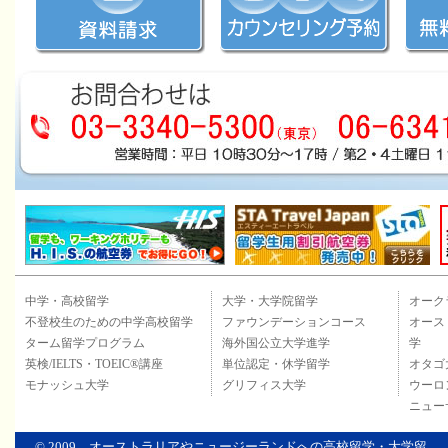
中学・高校留学
大学・大学院留学
オーク
不登校生のための中学高校留学
ファウンデーションコース
オース
ターム留学プログラム
海外国公立大学進学
学
英検/IELTS・TOEIC®講座
単位認定・休学留学
オタゴ
モナッシュ大学
グリフィス大学
ウーロ
ニュー
© 2009
オーストラリアやニュージーランドへの高校留学・大学留