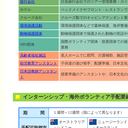
旅行会社
日系旅行会社でのツアー管理業務・ガイ
ホテル
ベッドメイクやフロント・レストランで
クルーズ会社
クルーズ船でのキャビンアテンダント業
環境保護活動
環境保護団体などで森林保護、海岸整備
動物保護団体
動物保護団体で保護された動物の世話や
国際ボランティア団体・慈善団体での接
NPO団体
業務
高齢者福祉施設
老人ホームでに慰問、介護補助、施設管
幼児教育アシスタント
子供達の遊び相手、配膳準備、日本文化
日本語教師アシスタン
授業準備のアシスタントや、日本文化の
ト
インターンシップ・海外ボランティア手配要
期 間
１週間～12週間（国によって異なります）
オーストラリア
ニュージーランド
手配可能都市
・シドニー
・オークランド