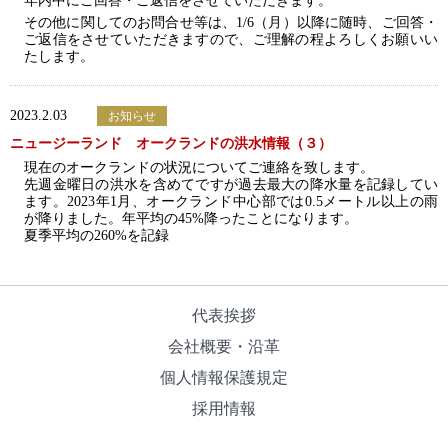
年内中にご回答・ご返信をさせていただきます。
その他に関してのお問合せ等は、1/6（月）以降に随時、ご回答・
ご返信をさせていただきますので、ご理解の程よろしくお願いい
たします。
2023.2.03
お知らせ
ニュージーランド オークランドの洪水情報（３）
現在のオークランドの状況についてご連絡を致します。
先週金曜日の洪水を含めてですが過去最大の降水量を記録してい
ます。2023年1月、オークランド中心部では0.5メートル以上の雨
が降りました。年平均の45%降ったことになります。
夏季平均の260%を記録
1月平均の850%を記録
ここの記録は1853年までさかのぼります。異常事態であることは
数字でお分かりいただけると思います。
オークランドの洪水の被害状況ですがこれまでに、市内の 200 を
代表挨拶
超える施設が赤いステッカーを貼られました。
約 57 人がオークランド周辺の避難所で一晩を過ごしました。
会社概要・沿革
オークランド緊急事態管理局は、人々はより局地的な洪水とさら
なる土砂崩れの可能性に備える必要があると述べています。
個人情報保護規定
予報としてはオークランドは明日から晴れのお天気が７日間近く
続く予報です。
採用情報
https://www.metservice.com/towns-cities/locations/auckland/7-days
現在、コロマンデル地区（オークランドから車で３時間半ほどの