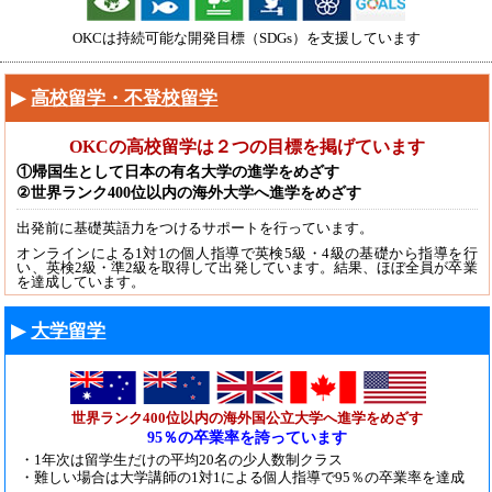
OKCは持続可能な開発目標（SDGs）を支援しています
高校留学・不登校留学
OKCの高校留学は２つの目標を掲げています
①帰国生として日本の有名大学の進学をめざす
②世界ランク400位以内の海外大学へ進学をめざす
出発前に基礎英語力をつけるサポートを行っています。
オンラインによる1対1の個人指導で英検5級・4級の基礎から指導を行
い、英検2級・準2級を取得して出発しています。結果、ほぼ全員が卒業
を達成しています。
大学留学
世界ランク400位以内の海外国公立大学へ進学をめざす
95％の卒業率を誇っています
・1年次は留学生だけの平均20名の少人数制クラス
・難しい場合は大学講師の1対1による個人指導で95％の卒業率を達成