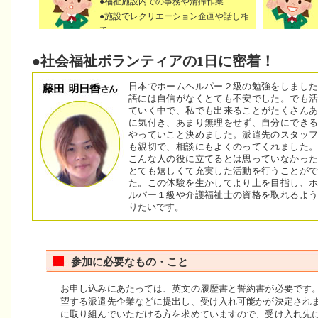
●福祉施設内での事務や清掃作業
●施設でレクリエーション企画や話し相
手
●社会福祉ボランティアの1日に密着！
日本でホームヘルパー２級の勉強をしました
語には自信がなくとても不安でした。でも活
ていく中で、私でも出来ることがたくさんあ
に気付き、あまり無理をせず、自分にできる
やっていこと決めました。派遣先のスタッフ
も親切で、相談にもよくのってくれました。
こんな人の役に立てるとは思っていなかった
とても嬉しくて充実した活動を行うことがで
た。この体験を生かしてより上を目指し、ホ
ルパー１級や介護福祉士の資格を取れるよう
りたいです。
参加に必要なもの・こと
お申し込みにあたっては、英文の履歴書と誓約書が必要です
望する派遣先企業などに提出し、受け入れ可能かが決定され
に取り組んでいただける方を求めていますので、受け入れ先