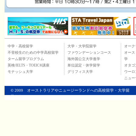
中学・高校留学
大学・大学院留学
オーク
不登校生のための中学高校留学
ファウンデーションコース
オース
ターム留学プログラム
海外国公立大学進学
学
英検/IELTS・TOEIC®講座
単位認定・休学留学
オタゴ
モナッシュ大学
グリフィス大学
ウーロ
ニュー
© 2009
オーストラリアやニュージーランドへの高校留学・大学留
学ならOKC
Co., Ltd.